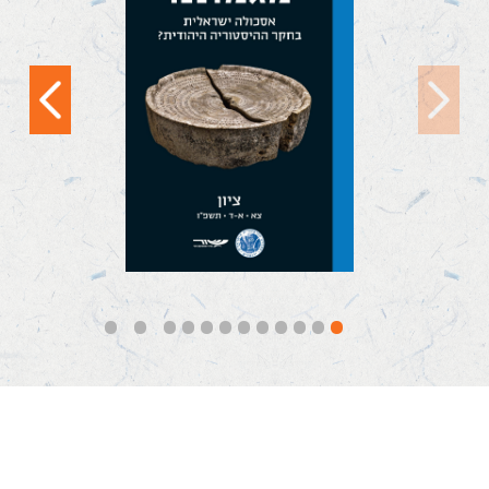
מגמתנו: אסכולה
ישראלית בחקר
ההיסטוריה היהודית?
(ציון, צא [תשפ"ו]) הוא
כרך-נושא...
קראו עוד
12
11
10
9
8
7
6
5
4
3
2
1