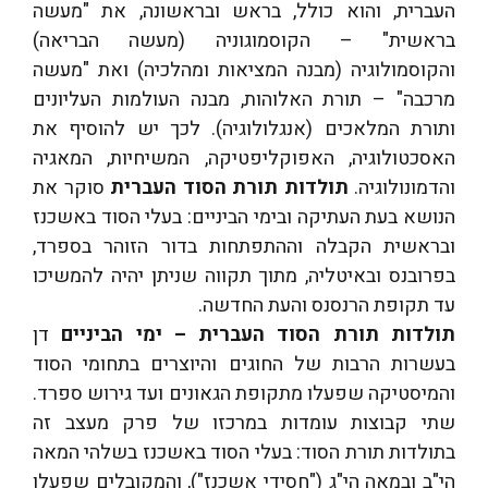
העברית, והוא כולל, בראש ובראשונה, את "מעשה
בראשית" – הקוסמוגוניה (מעשה הבריאה)
והקוסמולוגיה (מבנה המציאות ומהלכיה) ואת "מעשה
מרכבה" – תורת האלוהות, מבנה העולמות העליונים
ותורת המלאכים (אנגלולוגיה). לכך יש להוסיף את
האסכטולוגיה, האפוקליפטיקה, המשיחיות, המאגיה
והדמונולוגיה.
תולדות תורת הסוד העברית
סוקר את
הנושא בעת העתיקה ובימי הביניים: בעלי הסוד באשכנז
ובראשית הקבלה וההתפתחות בדור הזוהר בספרד,
בפרובנס ובאיטליה, מתוך תקווה שניתן יהיה להמשיכו
עד תקופת הרנסנס והעת החדשה.
תולדות תורת הסוד העברית – ימי הביניים
דן
בעשרות הרבות של החוגים והיוצרים בתחומי הסוד
והמיסטיקה שפעלו מתקופת הגאונים ועד גירוש ספרד.
שתי קבוצות עומדות במרכזו של פרק מעצב זה
בתולדות תורת הסוד: בעלי הסוד באשכנז בשלהי המאה
הי"ב ובמאה הי"ג ("חסידי אשכנז"), והמקובלים שפעלו