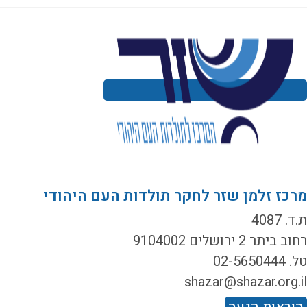
רכז זלמן שזר לחקר תולדות העם היהודי
ד. 4087
ב ביתר 2 ירושלים 9104002
02-5650444
shazar@shazar.org.i