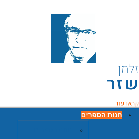
למן
זר
ראו עוד
חנות הספרים
חנות הספרים