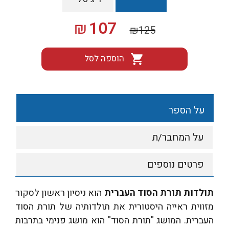
המחיר
המחיר
107
₪
₪
125
המקורי
הנוכחי
היה:
הוא:
הוספה לסל
₪107.
₪125.
על הספר
על המחבר/ת
פרטים נוספים
תולדות תורת הסוד העברית
הוא ניסיון ראשון לסקור
מזווית ראייה היסטורית את תולדותיה של תורת הסוד
העברית. המושג "תורת הסוד" הוא מושג פנימי בתרבות