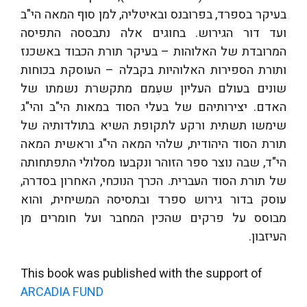
בעיקר בספרד, בפרובנס ובאיטליה, למן סוף המאה הי"ב
ועד דור הגירוש. בחוגים אלה נתבססה התפיסה
המרובדת של האלוהות – בעיקר תורת הכבוד באשכנז
ותורת הספירות האלוהיות בקבלה – העוסקת בכוחות
שונים בעולם העליון שעִמם מתקשרת נשמתו של
האדם. יצירותיהם של בעלי הסוד במאות הי"ב והי"ג
שימשו תשתית ורקע לתקופת השיא בתולדותיה של
תורת הסוד היהודית, שלהי המאה הי"ג וראשית המאה
הי"ד, שבה נוצר ספר הזוהר ונקבעו מסלולי התפתחותה
של תורת הסוד העברית. הכרך הנוכחי, האחרון בסדרה,
עוסק בדור גירוש ספרד ובתסיסה המשיחית, והוא
מבוסס על פרקים שהכין המחבר ועל חומרים מן
העיזבון.
This book was published with the support of
ARCADIA FUND