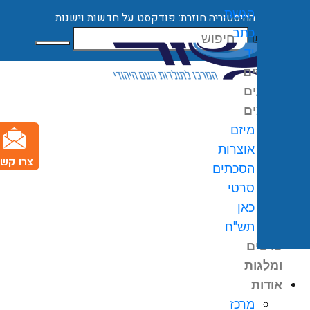
הגשת
ההיסטוריה חוזרת: פודקסט על חדשות וישנות
כתב
חיפוש
יד
קורסים
ארועים
מיזמים
מיזם
אוצרות
צרו קשר
הסכתים
0
₪
סרטי
גלת
כאן
ניות
תש"ח
פרסים
ומלגות
אודות
מרכז