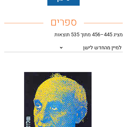
ספרים
כל הספרים
Sorted
מציג 445–456 מתוך 535 תוצאות
by
רבי מכר
latest
מבצעים
הספריה הדיגיטלית
הדגש ששם בארון על המימד
העולמי של ההיסטוריה היהודית
ועל יחסי הגומלין שבין האלמנט
פרסומי החברה ההיסטורית
החברתי והאלמנט הדתי בתולדות
ישראל נבע מן האתגר לשלב את
ההיסטוריה היהודית בסביבה
סדרות
מדעית...
ספרי לימוד