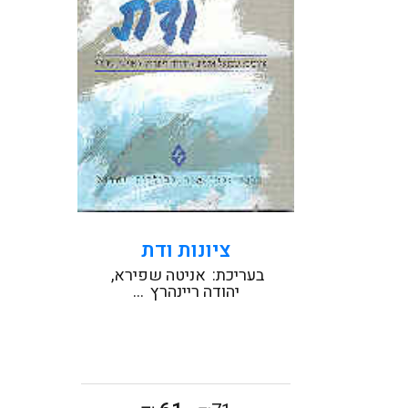
הציונות...
קראו עוד
ציונות ודת
בעריכת:
אניטה שפירא
יהודה ריינהרץ
...
המחיר
המחיר