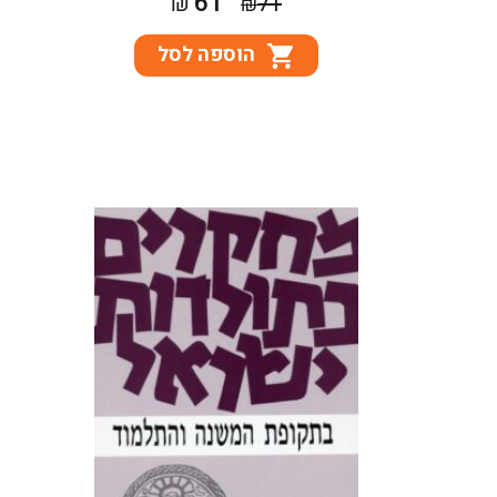
61
₪
71
₪
המקורי
הנוכחי
הוספה לסל
היה:
הוא:
₪61.
₪71.
לקט מאמרים.