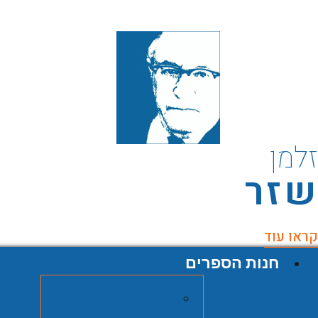
למן
זר
ראו עוד
חנות הספרים
חנות הספרים