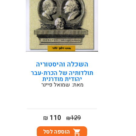
קראו עוד
השכלה והיסטוריה
תולדותיה של הכרת-עבר
יהודית מודרנית
מאת:
שמואל פיינר
המחיר
המחיר
110
₪
129
₪
המקורי
הנוכחי
הוספה לסל
היה:
הוא: