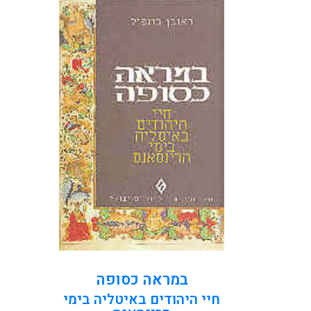
החיבור מציג תמונה כוללת של חיי
היהודים: דפוסי ההתיישבות
והכלכלה, החינוך והתרבות,
הקהילות ומוסדותיהן. חלק גדול
מן הספר מוקדש לשרטוט קווים
של המנטאליות היהודית בת
התקופה....
קראו עוד
במראה כסופה
חיי היהודים באיטליה בימי