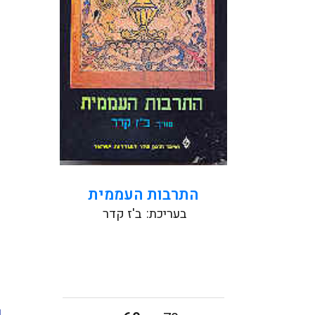
ראשית,...
קראו עוד
התרבות העממית
בעריכת:
ב'ז קדר