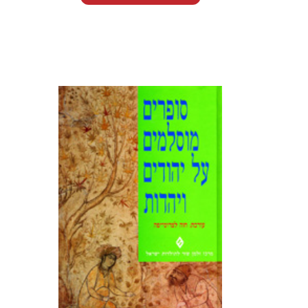
₪60.
₪70.
זהו ספר יחיד מסוגו המקבץ יחד
דברי הגות של סופרים, משוררים
וחכמי דת מוסלמים, מימי הביניים
ועד העת החדשה, על היהודים
והיהדות. יש בתוכם מי שכותב
בלשון פולמוסית קשה נגד
היהודים...