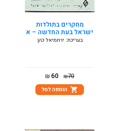
קראו עוד
מחקרים בתולדות
ישראל בעת החדשה – א
בעריכת:
ירחמיאל כהן
המחיר
המחיר
60
₪
70
₪
המקורי
הנוכחי
הוספה לסל
היה:
הוא:
₪60.
₪70.