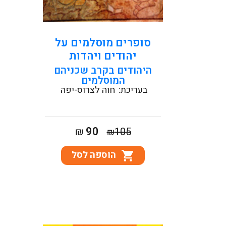
קראו עוד
סופרים מוסלמים על
יהודים ויהדות
היהודים בקרב שכניהם
המוסלמים
בעריכת:
חוה לצרוס-יפה
המחיר
המחיר
90
₪
105
₪
המקורי
הנוכחי
הוספה לסל
היה:
הוא:
₪90.
₪105.