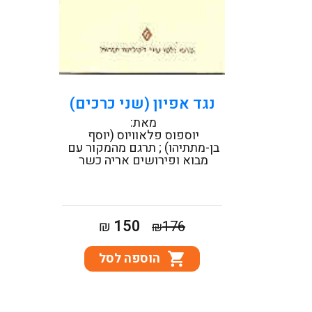
קראו עוד
נגד אפיון (שני כרכים)
מאת:
יוספוס פלאוויוס (יוסף
בן-מתתיהו) ; תרגם מהמקור עם
מבוא ופירושים אריה כשר
המחיר
המחיר
150
₪
176
₪
המקורי
הנוכחי
הוספה לסל
היה:
הוא:
₪150.
₪176.