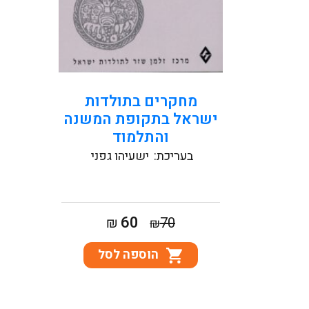
קראו עוד
מחקרים בתולדות
ישראל בתקופת המשנה
והתלמוד
בעריכת:
ישעיהו גפני
המחיר
המחיר
60
₪
70
₪
המקורי
הנוכחי
הוספה לסל
היה:
הוא:
₪60.
₪70.