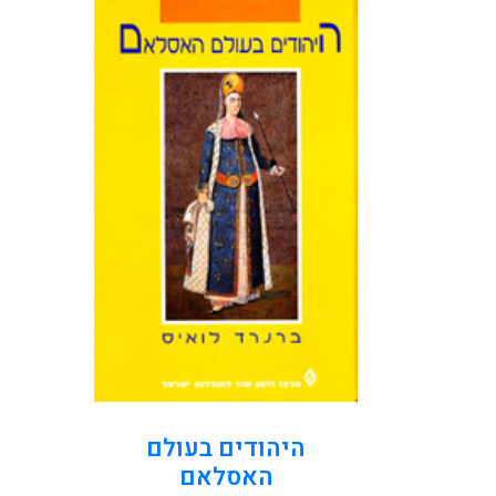
תנאים מיוחדים נדרשו כדי
לאפשר את קיומה של
הסימביוזה-התרבותית, שהולידה
את מה שמכונה 'המסורת
היהודית-האסלאמית' של קיום
בצוותא והשפעה הדדית. בספר
זה בוחן פרופ' ברנרד לואיס...
קראו עוד
היהודים בעולם
האסלאם