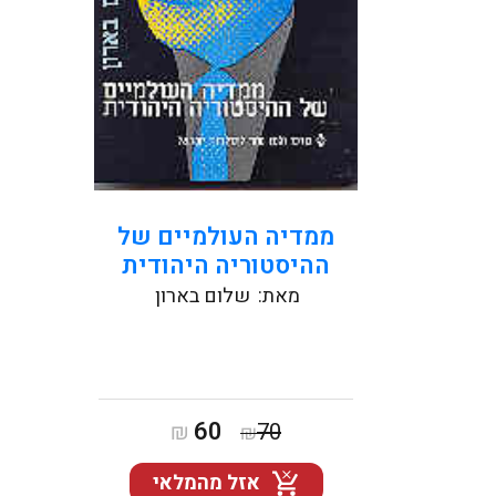
קראו עוד
ממדיה העולמיים של
ההיסטוריה היהודית
מאת:
שלום בארון
המחיר
המחיר
60
₪
70
₪
המקורי
הנוכחי
אזל מהמלאי
היה:
הוא: