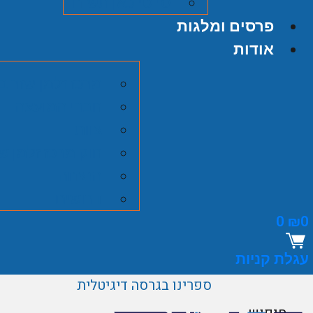
סרטי כאן תש"ח
פרסים ומלגות
אודות
מרכז זלמן שזר ב
חברי המועצה
צוות
חוק מרכז זלמן ש
הנצחה
דרושים
0
₪
0
עגלת קניות
ספרינו בגרסה דיגיטלית