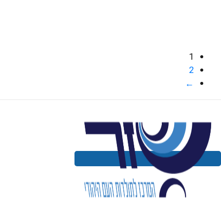
1
2
←