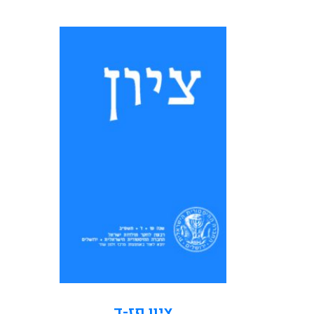
תוכן העניינים פתח דבר בנימין
איזק: אהרן אופנהיימר, 1940–
2022 ורד נעם: אהרן אופנהיימר:
חוקר ואדם צחי וייס: פולמוס
הרמב"ם ו'המקובלים' אסף תמרי:
'עיר המקובלים'? צפת במאה
השש...
קראו עוד
ציון פז-ד