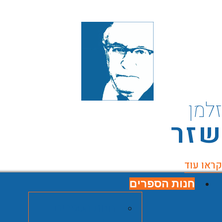
למן
זר
ראו עוד
חנות הספרים
חנות הספרים