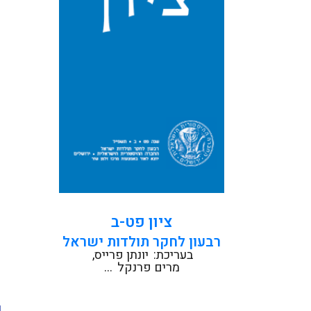
סבטלנה נטקוביץ׳ ואלכס ולדמן:
המושבה שלא הייתה: מבט חדש
על...
קראו עוד
ציון פט-ב
רבעון לחקר תולדות ישראל
בעריכת:
יונתן פרייס
מרים פרנקל
...