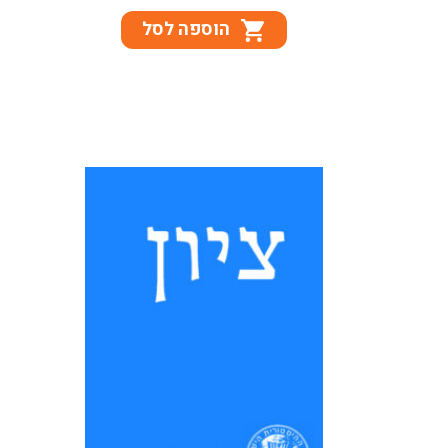
המקורי
הנוכחי
הוספה לסל
היה:
הוא:
₪65.
₪76.
תוכן העניינים 163 פתח דבר
165 עודד ישראלי: עמדת
רמב"ן בפולמוס רמב"ם (1232–
1235): בחינה מחודשת 187
עדנה אנגל ורם בן-שלום: כתובות
עבריות של אסירים יהודים בבית...