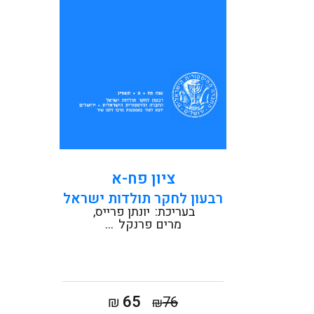
קראו עוד
ציון פח-א
רבעון לחקר תולדות ישראל
בעריכת:
יונתן פרייס
מרים פרנקל
...
המחיר
המחיר
65
₪
76
₪