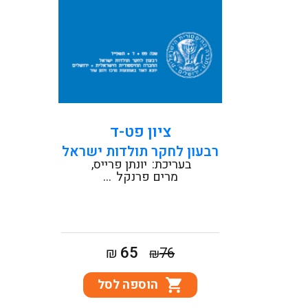
קראו עוד
ציון פט-ד
רבעון לחקר תולדות ישראל
בעריכת:
יונתן פרייס
מרים פרנקל
...
המחיר
המחיר
65
₪
76
₪
המקורי
הנוכחי
הוספה לסל
היה:
הוא:
₪65.
₪76.