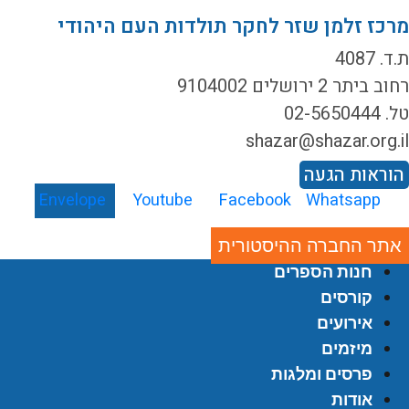
רכז זלמן שזר לחקר תולדות העם היהודי
ד. 4087
ב ביתר 2 ירושלים 9104002
02-5650444
shazar@shazar.org.i
וראות הגעה
Envelope
Youtube
Facebook
Whatsapp
אתר החברה ההיסטורית
חנות הספרים
קורסים
אירועים
מיזמים
פרסים ומלגות
אודות