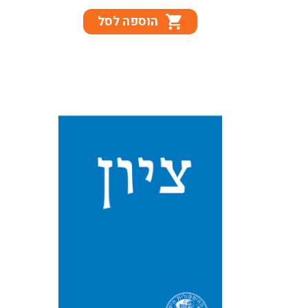
המקורי
הנוכחי
הוספה לסל
היה:
הוא:
₪106.
₪124.
תוכן העניינים 247 פתח דבר
249 נדב נאמן: תאריך עלייתו של
חזקיהו למלוכה לאור הממצא
האפיגרפי 267 אפרים (אפי)
שהם־שטיינר: אירועי שנת
תתקל״א (1171) בקלן בין איגרת
פדות לקריאה...