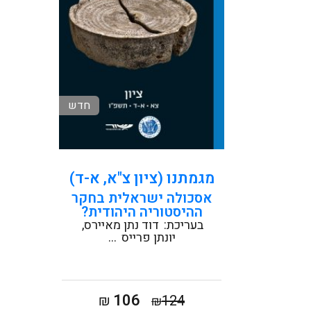
חדש
קראו עוד
מגמתנו (ציון צ"א, א-ד)
אסכולה ישראלית בחקר
ההיסטוריה היהודית?
בעריכת:
דוד נתן מאיירס
יונתן פרייס
...
המחיר
המחיר
106
₪
124
₪