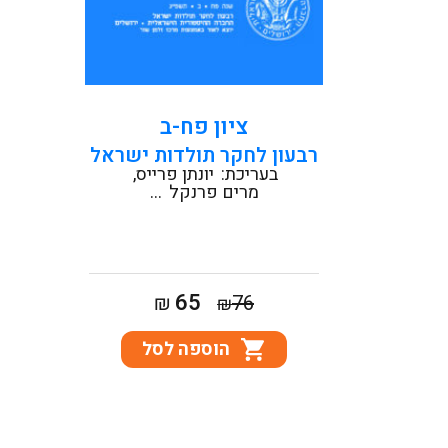
קראו עוד
ציון פח-ב
רבעון לחקר תולדות ישראל
בעריכת:
יונתן פרייס
מרים פרנקל
...
המחיר
המחיר
65
₪
76
₪
המקורי
הנוכחי
הוספה לסל
היה:
הוא:
₪65.
₪76.