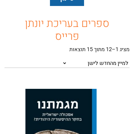
ספרים בעריכת יונתן
כל הספרים
פרייס
רבי מכר
Sorted
מציג 1–12 מתוך 15 תוצאות
by
מבצעים
latest
הספריה הדיגיטלית
מגמתנו: אסכולה ישראלית בחקר
פרסומי החברה ההיסטורית
ההיסטוריה היהודית? (ציון, צא
[תשפ"ו]) הוא כרך-נושא שנתי
של כתב העת 'ציון' המופיע
סדרות
לכבוד 100 שנים להקמת החברה
ההיסטורית הישראלית ולרגל 90
שנה לייסוד...
ספרי לימוד