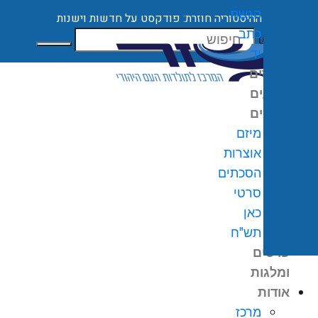
הגשת
ספרינו בגרסה דיגיטלית
כתב
חיפוש
יד
קורסים
ארועים
מיזמים
מיזם
אוצרות
הסכתים
0
₪
סרטי
גלת
כאן
ניות
תש"ח
פרסים
ומלגות
אודות
מרכז