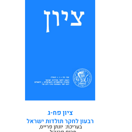
331 אביטל דוידוביץ׳ אשד
ומשה הלברטל: בין אִיוּם לאִיוּן:
התמודדות עם מיניות הגוי
באשכנז בימי הביניים 371 גדי
שגיב וקימי קפלן: ׳ילד...
קראו עוד
ציון פח-ג
רבעון לחקר תולדות ישראל
בעריכת:
יונתן פרייס