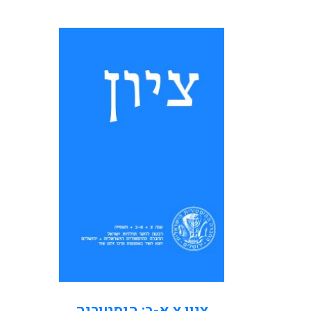
תוכן העניינים 7 פתח דבר
9 אמה זהר, הדר פלדמן
סמט, אורית רוזין: מבוא: רגשות
בחקר ההיסטוריה היהודית 31
אריאל זינדר: רגשות לגיטימיים:
מנחם אבן סרוק...
קראו עוד