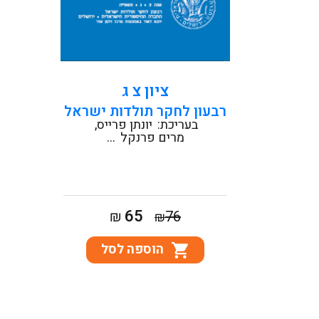
קראו עוד
ציון צ ג
רבעון לחקר תולדות ישראל
בעריכת:
יונתן פרייס
מרים פרנקל
...
המחיר
המחיר
65
₪
76
₪
המקורי
הנוכחי
הוספה לסל
היה:
הוא:
₪65.
₪76.