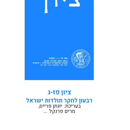
בארבעה חזיונות דניאל איליה
לוריא: המצור על העיירה קראסנה
ומטה-היסטוריה...
קראו עוד
ציון פז-ג
רבעון לחקר תולדות ישראל
בעריכת:
יונתן פרייס
מרים פרנקל
...