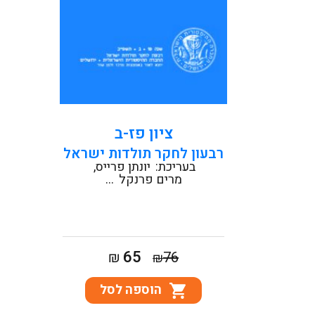
קראו עוד
ציון פז-ב
רבעון לחקר תולדות ישראל
בעריכת:
יונתן פרייס
מרים פרנקל
...
המחיר
המחיר
65
₪
76
₪
המקורי
הנוכחי
הוספה לסל
היה:
הוא:
₪65.
₪76.