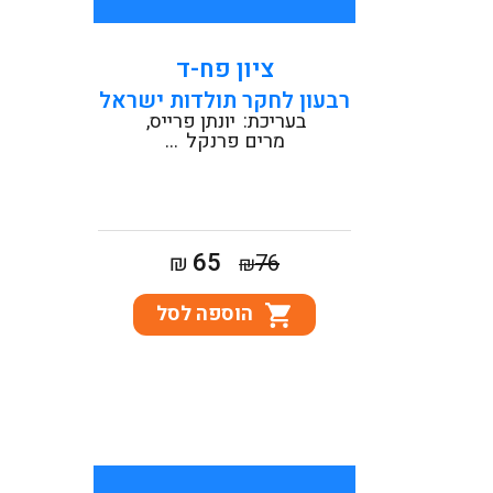
ציון פח-ד
רבעון לחקר תולדות ישראל
בעריכת:
יונתן פרייס
מרים פרנקל
...
המחיר
המחיר
65
₪
76
₪
המקורי
הנוכחי
הוספה לסל
היה:
הוא:
₪65.
₪76.
תוכן העניינים 329 פתח דבר