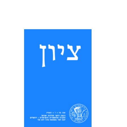
תוכן העניינים 487 יעל
אסקוחידו: מילה של עבדים
נוכרים בתקופה ההלניסטית: עיון
מחודש 529 זהר שביט: בין
גאולה לקבלת הזר: דרכו של
הספר ׳רֹעות מדין׳ לספרות
ההשכלה 563 ...
קראו עוד