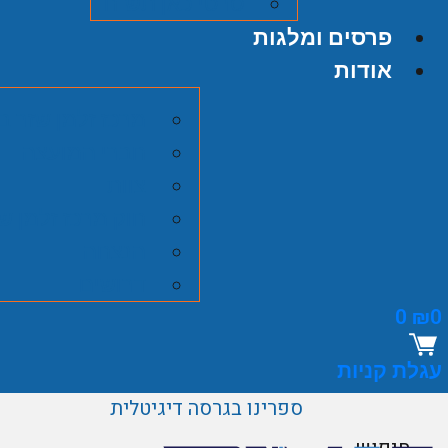
סרטי כאן תש"ח
פרסים ומלגות
אודות
מרכז זלמן שזר ב
חברי המועצה
צוות
חוק מרכז זלמן ש
הנצחה
דרושים
0
₪
0
עגלת קניות
ספרינו בגרסה דיגיטלית