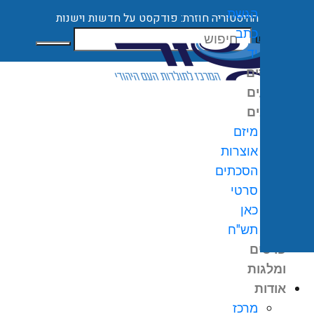
הגשת
ההיסטוריה חוזרת: פודקסט על חדשות וישנות
כתב
חיפוש
יד
קורסים
ארועים
מיזמים
מיזם
אוצרות
הסכתים
0
₪
סרטי
גלת
כאן
ניות
תש"ח
פרסים
ומלגות
אודות
מרכז