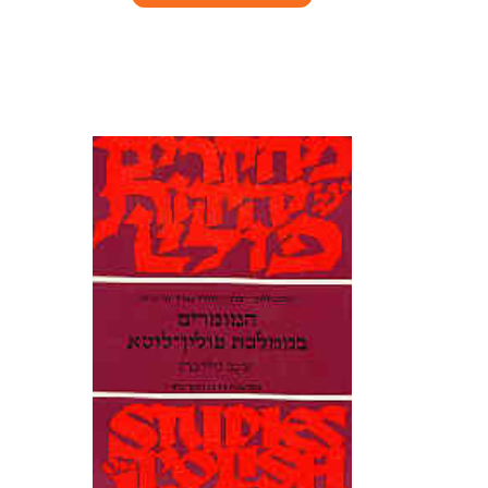
₪50.
₪59.
על המומרים בריכוז היהודי הגדול
בממלכת פולין-ליטא במאות
הט"ז-הי"ח. זהו נוסח מורחב של
החיבור שיצא בגרמנית ובפולנית,
תוך שינוי המבנה, ותוספת
תעודות שלא פורסמו עד כה.