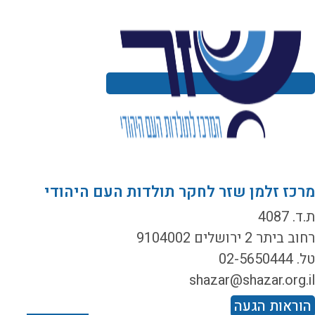
רכז זלמן שזר לחקר תולדות העם היהודי
ד. 4087
ב ביתר 2 ירושלים 9104002
02-5650444
shazar@shazar.org.i
וראות הגעה