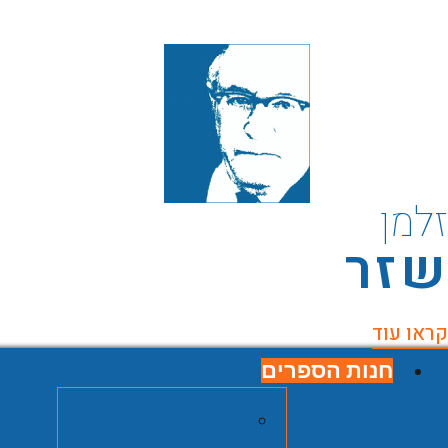
למן
זר
ראו עוד
חנות הספרים
חנות הספרים