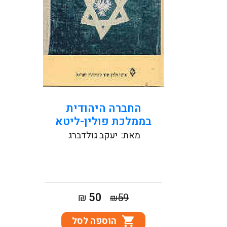
קראו עוד
החברה היהודית
בממלכת פולין-ליטא
מאת:
יעקב גולדברג
המחיר
המחיר
50
₪
59
₪
המקורי
הנוכחי
הוספה לסל
היה:
הוא: