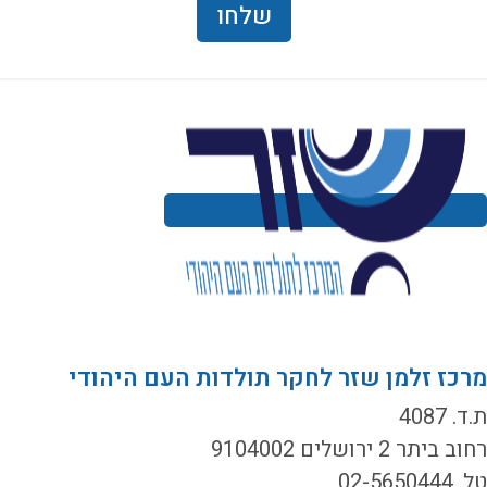
רכז זלמן שזר לחקר תולדות העם היהודי
ד. 4087
ב ביתר 2 ירושלים 9104002
02-5650444