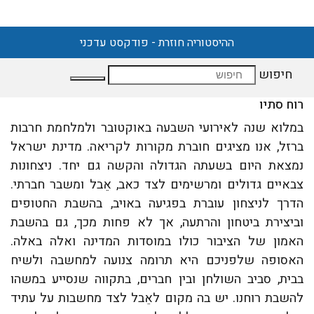
ההיסטוריה חוזרת - פודקסט עדכני
חיפוש
רוח סתיו
במלוא שנה לאירועי השבעה באוקטובר ולמלחמת חרבות
ברזל, אנו מציגים חוברת מקורות לקריאה. מדינת ישראל
נמצאת היום בשעתה הגדולה והקשה גם יחד. ניצחונות
צבאיים גדולים ומרשימים לצד כאב, אֵבל ומשבר חברתי.
הדרך לניצחון עוברת בפגיעה באויב, בהשבת החטופים
וביצירת ביטחון והרתעה, אך לא פחות מכך, גם בהשבת
האמון של הציבור כולו במוסדות המדינה ואלה באלה.
האסופה שלפניכם היא תרומה צנועה למחשבה ולשיח
בבית, סביב השולחן ובין חברים, בתקווה שנסייע במשהו
להשבת רוחנו. יש בה מקום לאֵבל לצד מחשבות על עתיד