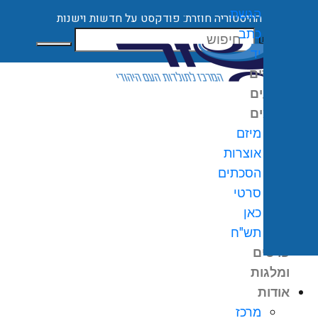
הגשת
ההיסטוריה חוזרת: פודקסט על חדשות וישנות
כתב
חיפוש
יד
קורסים
ארועים
מיזמים
מיזם
אוצרות
הסכתים
0
₪
סרטי
גלת
כאן
ניות
תש"ח
פרסים
ומלגות
אודות
מרכז