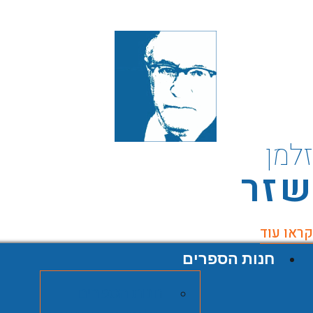
למן
זר
ראו עוד
חנות הספרים
חנות הספרים