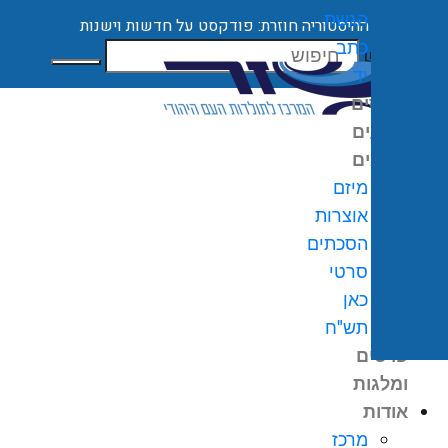
הגשת
ההיסטוריה חוזרת: פודקסט על חדשות וישנות
כתב
חיפוש
יד
קורסים
ארועים
מיזמים
מיזם
אוצרות
הסכתים
0
₪
סרטי
גלת
כאן
ניות
תש"ח
פרסים
ומלגות
אודות
מרכז