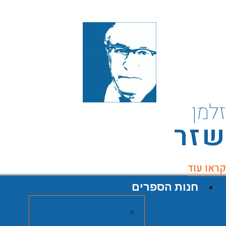
למן
זר
ראו עוד
חנות הספרים
חנות הספרים