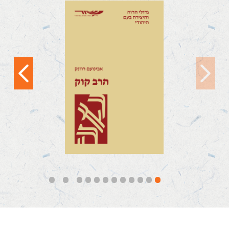
הרב אברהם יצחק
הכהן קוק
צריך שכל איש ידע ויבין,
שבתוך תוכו דולק נר,
ואין נרו שלו כנר חברו,
ואין איש...
קראו עוד
12
11
10
9
8
7
6
5
4
3
2
1