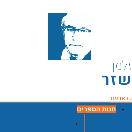
למן
זר
ראו עוד
חנות הספרים
חנות הספרים