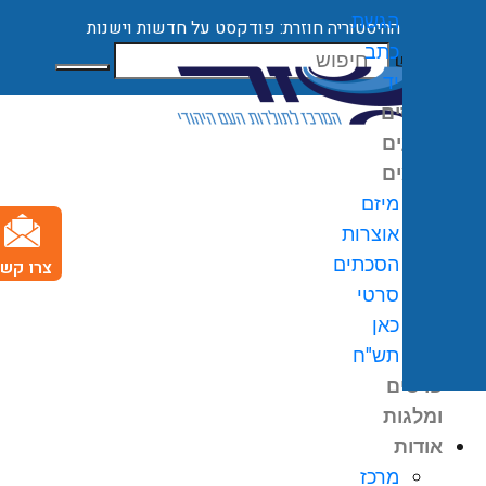
הגשת
ההיסטוריה חוזרת: פודקסט על חדשות וישנות
כתב
חיפוש
יד
קורסים
ארועים
מיזמים
מיזם
אוצרות
הסכתים
צרו קשר
0
₪
סרטי
גלת
כאן
ניות
תש"ח
פרסים
ומלגות
אודות
מרכז