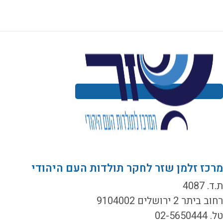
רכז זלמן שזר לחקר תולדות העם היהודי
ד. 4087
ב ביתר 2 ירושלים 9104002
02-5650444