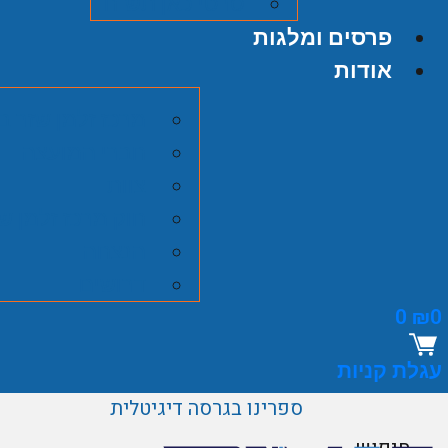
סרטי כאן תש"ח
פרסים ומלגות
אודות
מרכז זלמן שזר ב
חברי המועצה
צוות
חוק מרכז זלמן ש
הנצחה
דרושים
0
₪
0
עגלת קניות
ספרינו בגרסה דיגיטלית