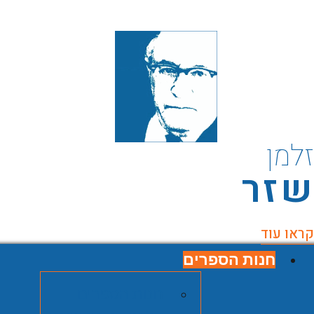
למן
זר
ראו עוד
חנות הספרים
חנות הספרים