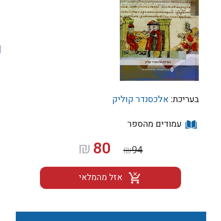
בעריכת:
אלכסנדר קוליק
עמודים מהספר
המחיר
המחיר
80
₪
₪
94
המקורי
הנוכחי
היה:
הוא:
אזל מהמלאי
₪80.
₪94.