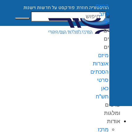
הגשת
ההיסטוריה חוזרת: פודקסט על חדשות וישנות
כתב
חיפוש
יד
קורסים
ארועים
מיזמים
מיזם
אוצרות
הסכתים
0
₪
סרטי
גלת
כאן
ניות
תש"ח
פרסים
ומלגות
אודות
מרכז