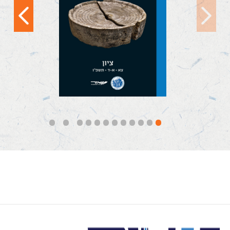
ההיסטוריה היהודית?
(ציון, צא [תשפ"ו]) הוא
כרך-נושא...
קראו עוד
12
11
10
9
8
7
6
5
4
3
2
1