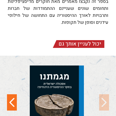
בספר זה נקבצו מאמרים מאת חוקרים מדיסציפלינות
ותחומים שונים שעניינם ההתמודדות של חברות
ותרבויות לאורך ההיסטוריה עם התחושה של חילופי
עידנים וסופן של תקופות.
יכול לעניין אותך גם
מגמתנו (ציון צ"א,
א-ד)
מגמתנו: אסכולה
ישראלית בחקר
ההיסטוריה היהודית?
(ציון, צא [תשפ"ו]) הוא
כרך-נושא...