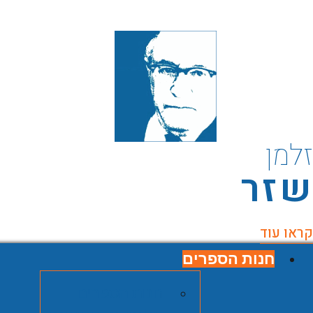
למן
זר
ראו עוד
חנות הספרים
חנות הספרים