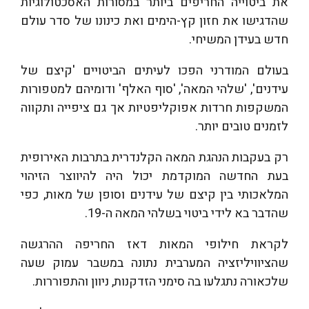
את ביטוייה החריפים ביותר במסורות האסכטולוגיות
שהדגישו את חזון קץ-הימים ואת כינונו של סדר עולם
חדש בעידן המשיחי.
בעולם המודרני הפכו לעיתים הביטויים 'קיצם של
עידנים', 'שלהי המאה', 'סוף האלף' ודומיהם למטפורות
המשקפות חרדות אפוקליפטיות אך גם ציפייה ותקווה
לזמנים טובים יותר.
רק בעקבות הנהגת המאה הקלנדרית בתרבות האירופית
בעת החדשה המוקדמת יכול היה להיווצר הזיהוי
המלאכותי בין קיצם של עידנים וסופן של מאות, כפי
שהדבר בא לידי ביטוי בשלהי המאה ה-19.
לקראת חילופי המאות דאז החריפה ההרגשה
שהציוויליזציה המערבית נתונה במשבר עמוק שעה
שלכאורה נתגלעו בה סימני הזדקנות, ניוון והתפוררות.