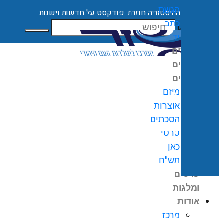
הגשת
ההיסטוריה חוזרת: פודקסט על חדשות וישנות
כתב
חיפוש
יד
קורסים
ארועים
מיזמים
מיזם
אוצרות
הסכתים
0
₪
סרטי
גלת
כאן
ניות
תש"ח
פרסים
ומלגות
אודות
מרכז