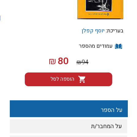
בעריכת:
יוסף קפלן
עמודים מהספר
המחיר
המחיר
80
₪
₪
94
המקורי
הנוכחי
היה:
הוא:
הוספה לסל
₪80.
₪94.
על הספר
על המחבר/ת