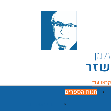
למן
זר
ראו עוד
חנות הספרים
חנות הספרים