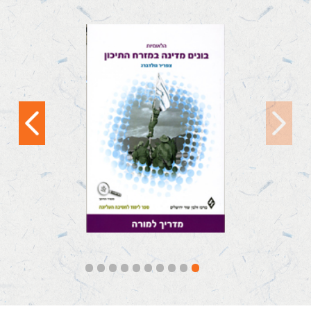
הלאומיות ב': בונים
מדינה במזרח התיכון –
מדריך למורה
הספר הוצא לאור בסיוע
ועידת התביעות. לפרטים
נוספים:
http://www.claimscon.org
הלאומיות...
קראו עוד
10
9
8
7
6
5
4
3
2
1