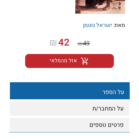
מאת:
ישראל גוטמן
המחיר
המחיר
42
₪
₪
49
המקורי
הנוכחי
היה:
הוא:
אזל מהמלאי
₪42.
₪49.
על הספר
על המחבר/ת
פרטים נוספים