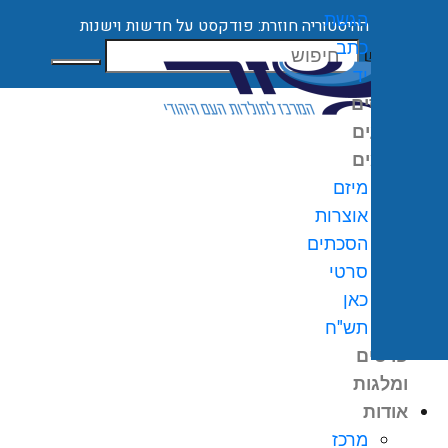
הגשת
ההיסטוריה חוזרת: פודקסט על חדשות וישנות
כתב
חיפוש
יד
קורסים
ארועים
מיזמים
מיזם
אוצרות
הסכתים
0
₪
סרטי
גלת
כאן
ניות
תש"ח
פרסים
ומלגות
אודות
מרכז