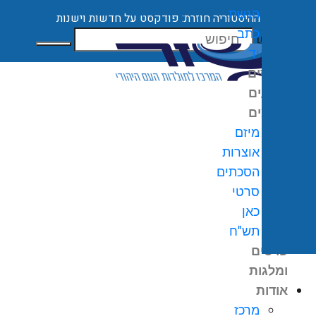
הגשת
ההיסטוריה חוזרת: פודקסט על חדשות וישנות
כתב
חיפוש
יד
קורסים
ארועים
מיזמים
מיזם
אוצרות
הסכתים
0
₪
סרטי
גלת
כאן
ניות
תש"ח
פרסים
ומלגות
אודות
מרכז