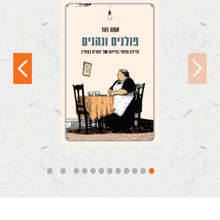
פולנים ונהנים
'מה עושה פולנייה
שקמה בבוקר במצב רוח
טוב? מחכה שהוא
יעבור'. בדיחות בישראל...
קראו עוד
12
11
10
9
8
7
6
5
4
3
2
1