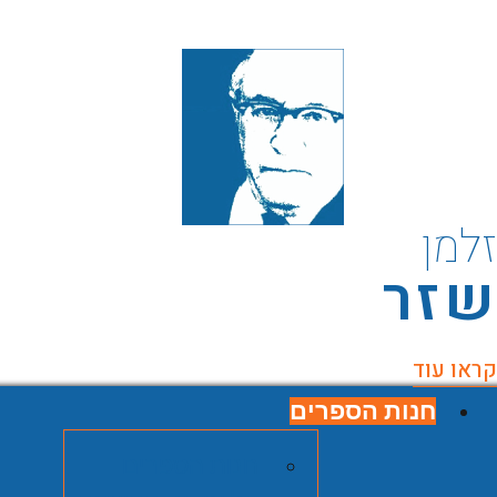
למן
זר
ראו עוד
חנות הספרים
חנות הספרים