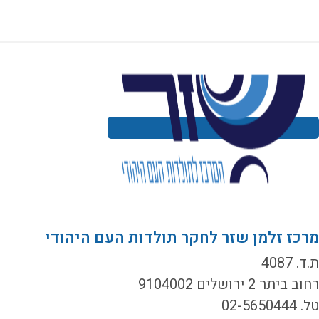
רכז זלמן שזר לחקר תולדות העם היהודי
ד. 4087
ב ביתר 2 ירושלים 9104002
02-5650444