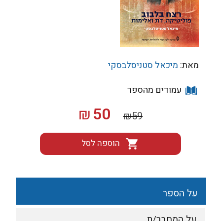
מאת:
מיכאל סטניסלבסקי
עמודים מהספר
המחיר
המחיר
50
₪
₪
59
המקורי
הנוכחי
היה:
הוא:
הוספה לסל
₪50.
₪59.
על הספר
על המחבר/ת