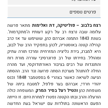
פרטים נוספים
רצח בלבוב – פוליטיקה, דת ואלימות
מתאר פרשה
עלומה שבה נרצח רב על רקע דעותיו ה'מתקדמות'.
בשנת 1843 התמנה אברהם כהן, ששימש עד אז כרב
קהילה קטנה באוסטריה, לכהן בתפקיד הרב של לבוב,
היא למברג, בירת גליציה המזרחית ומרכז תורה עתיק
ומהולל. בחירתו של רב פרוגרסיבי עוררה מורת רוח
והתנגדות של רבים בציבור האורתודוקסי, ועד מהרה
החלה להתנהל מערכת הסתה פרועה נגד הרב. ההסתה
הגיעה לשיאה כאשר בצהרי 6 בספטמבר 1848 נכנס
יהודי חרדי, אברהם בער פלפל, למטבח ביתה של
משפחת כהן
והטיל רעל בסיר המרק
. המשפחה כולה
הורעלה והרב ובתו הקטנה נפטרו למחרת היום. זו הייתה
הפעם הראשונה בתולדות עם ישראל בעת החדשה