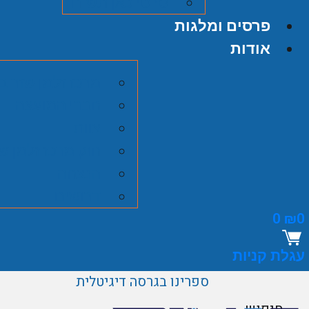
סרטי כאן תש"ח
פרסים ומלגות
אודות
מרכז זלמן שזר ב
חברי המועצה
צוות
חוק מרכז זלמן ש
הנצחה
דרושים
0
₪
0
עגלת קניות
ספרינו בגרסה דיגיטלית