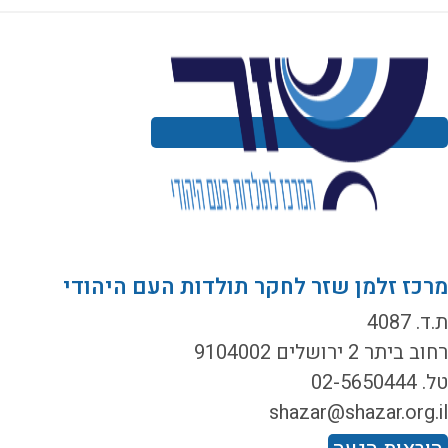
רכז זלמן שזר לחקר תולדות העם היהודי
ד. 4087
ב ביתר 2 ירושלים 9104002
02-5650444
shazar@shazar.org.i