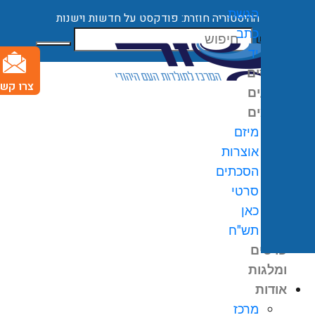
הגשת
ההיסטוריה חוזרת: פודקסט על חדשות וישנות
כתב
חיפוש
יד
קורסים
צרו קשר
ארועים
מיזמים
מיזם
אוצרות
הסכתים
0
₪
סרטי
גלת
כאן
ניות
תש"ח
פרסים
ומלגות
אודות
מרכז