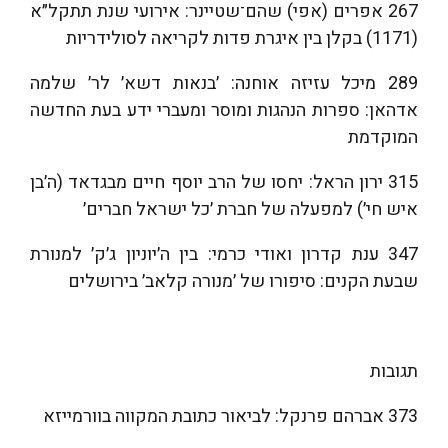
267 אפרים (אפי) שהם־שטיינר: אירועי שנת תתקל״א
(1171) בקלן בין איגרת פדות לקריאה לסולידריות
289 מיכל עזיזה אוחנה: ׳בנאות דשא׳ לר׳ שלמה
אדהאן: ספרות הנהגות ומוסר ומעברי ידע בעת החדשה
המוקדמת
315 ירון הראל: יחסו של הרב יוסף חיים מבגדאד (ה׳בן
איש חי׳) למפעלה של חברת ׳כל ישראל חברים׳
347 ענת קדרון ואודי כרמי: בין ה׳יוניון ג׳ק׳ למנורת
שבעת הקנים: סיפורו של ׳מנורה קלאב׳ בירושלים
תגובות
373 אברהם פרנקל: לביאור כתובת המקווה בוורמייזא