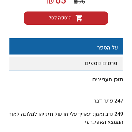
65
₪
₪
76
המקורי
הנוכחי
היה:
הוא:
הוספה לסל
₪65.
₪76.
על הספר
פרטים נוספים
תוכן העניינים
247 פתח דבר
249 נדב נאמן: תאריך עלייתו של חזקיהו למלוכה לאור
הממצא האפיגרפי