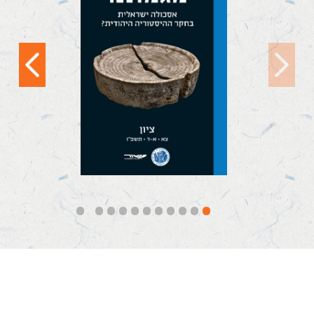
מגמתנו: אסכולה
ישראלית בחקר
ההיסטוריה היהודית?
(ציון, צא [תשפ"ו]) הוא
כרך-נושא...
קראו עוד
11
10
9
8
7
6
5
4
3
2
1