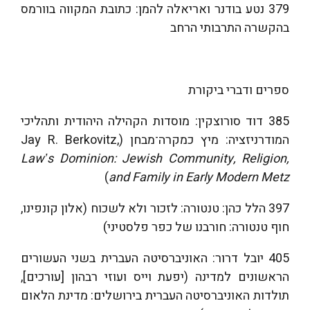
379 נטע בודנר ואריאלה להמן: כתובת המקווה בוורמס
בהקשרה התרבותי הרחב
ספרים ודברי ביקורת
385 דוד סורוצקין: מוסדות הקהילה היהודית ותהליכי
המודרניזציה: מיץ כמקרה־מבחן (Jay R. Berkovitz,
Lawʼs Dominion: Jewish Community, Religion,
)
and Family in Early Modern Metz
397 הלל כהן: טנטורה: לזכור ולא לשכוח (אלון קונפינו,
חוף טנטורה: חורבנו של כפר פלסטיני)
405 יובל דרור: האוניברסיטה העברית בשני העשורים
הראשונים למדינה (יפעת וייס ועוזי רבהון [עורכים],
תולדות האוניברסיטה העברית בירושלים: מדינת הלאום