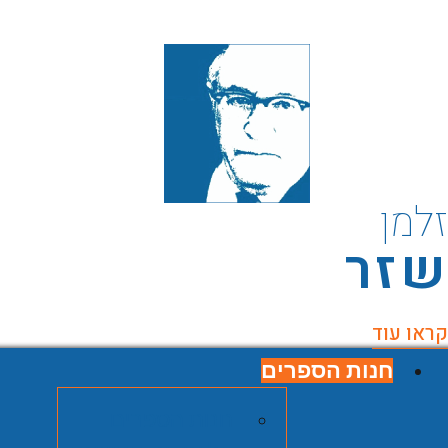
למן
זר
ראו עוד
חנות הספרים
חנות הספרים