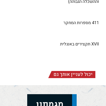
וההשכלה הגבוהה)
411 מספרות המחקר
XVII תקצירים באנגלית
יכול לעניין אותך גם
מגמתנו (ציון צ"א,
א-ד)