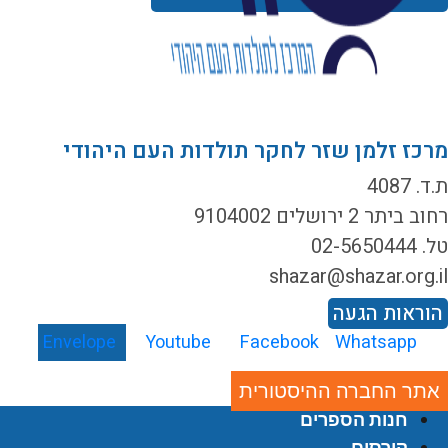
רכז זלמן שזר לחקר תולדות העם היהודי
ד. 4087
ב ביתר 2 ירושלים 9104002
02-5650444
shazar@shazar.org.i
וראות הגעה
Envelope
Youtube
Facebook
Whatsapp
אתר החברה ההיסטורית
חנות הספרים
קורסים