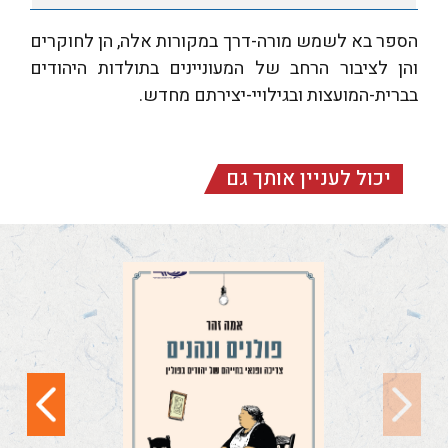
הספר בא לשמש מורה-דרך במקורות אלה, הן לחוקרים
והן לציבור הרחב של המעוניינים בתולדות היהודים
בברית-המועצות ובגילויי-יצירתם מחדש.
יכול לעניין אותך גם
פולנים ונהנים
'מה עושה פולנייה
שקמה בבוקר במצב רוח
טוב? מחכה שהוא
יעבור'. בדיחות בישראל...