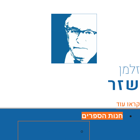
למן
זר
ראו עוד
חנות הספרים
חנות הספרים