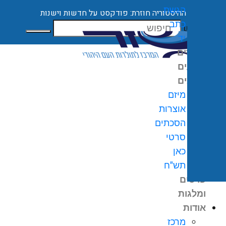
הגשת
ההיסטוריה חוזרת: פודקסט על חדשות וישנות
כתב
חיפוש
יד
קורסים
ארועים
מיזמים
מיזם
אוצרות
הסכתים
0
₪
סרטי
גלת
כאן
ניות
תש"ח
פרסים
ומלגות
אודות
מרכז