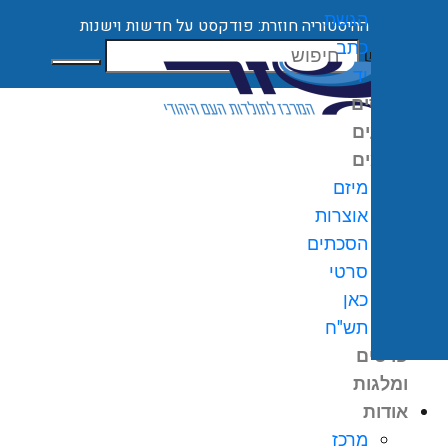
הגשת
ההיסטוריה חוזרת: פודקסט על חדשות וישנות
כתב
חיפוש
יד
קורסים
ארועים
מיזמים
מיזם
אוצרות
הסכתים
0
₪
סרטי
גלת
כאן
ניות
תש"ח
פרסים
ומלגות
אודות
מרכז