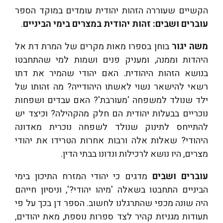
הקשיים שעוררה הזהות יהודית עומדים במוקד הספר
עוברים ושבים: זהות יהודית במצרים
בימי
הביניים
.
משה יגור
בוחן בספרו מאות מקרים של המרת דת אל
היהדות וממנה, ומעניק פנים ושמות למי שהתחבטו
בנושא הזהות היהודית. האם יהודי שהמיר את דתו
רשאי להישאר נשוי לאשתו היהודייה? מה זהותו של
ילד שנולד למשפחה 'מעורבת'? האם עבדים ושפחות
נוכריים בבעלות יהודית הם חלק מהקהילה? וכיצד יש
להתייחס לתינוק שנולד לשפחה נוכרית מאדונה
היהודי? שאלות אלה ורבות אחרות הטרידו את יהודי
מצרים, היו נושא לרכילות ונדונו בבתי הדין.
עוברים ושבים
מדגים כי יהודי המזרח התיכון בימי
הביניים התחבטו בשאלה 'מיהו יהודי?', וניסיון חייהם
היה שונה מכפי שהתרגלנו לחשוב. הספר דן בכך על פי
תעודות מגניזת קהיר לצד ספרות נוספת, מאת יהודים,