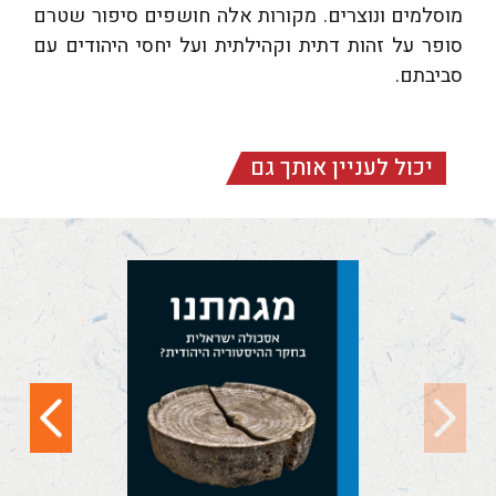
מוסלמים ונוצרים. מקורות אלה חושפים סיפור שטרם
סופר על זהות דתית וקהילתית ועל יחסי היהודים עם
סביבתם.
יכול לעניין אותך גם
מגמתנו (ציון צ"א,
א-ד)
מגמתנו: אסכולה
ישראלית בחקר
ההיסטוריה היהודית?
(ציון, צא [תשפ"ו]) הוא
כרך-נושא...