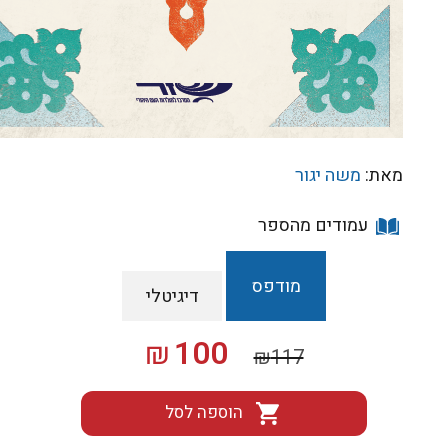
מאת:
משה יגור
עמודים מהספר
מודפס
דיגיטלי
המחיר
המחיר
100
₪
₪
117
המקורי
הנוכחי
היה:
הוא:
הוספה לסל
₪100.
₪117.