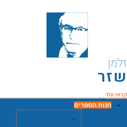
למן
זר
ראו עוד
חנות הספרים
חנות הספרים