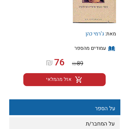
מאת:
ג'רמי כהן
עמודים מהספר
המחיר
המחיר
76
₪
₪
89
המקורי
הנוכחי
היה:
הוא:
אזל מהמלאי
₪76.
₪89.
על הספר
על המחבר/ת