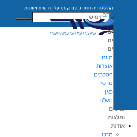
הגשת
ההיסטוריה חוזרת: פודקסט על חדשות וישנות
כתב
חיפוש
יד
קורסים
ארועים
מיזמים
מיזם
אוצרות
הסכתים
0
₪
סרטי
גלת
כאן
ניות
תש"ח
פרסים
ומלגות
אודות
מרכז