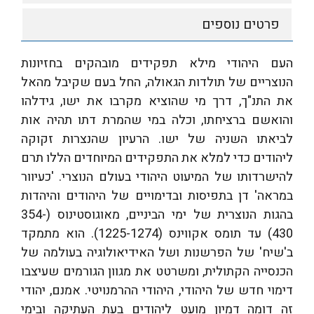
פרטים נוספים
העם היהודי מילא תפקידים מובהקים בחזיונות
הנוצריים של תולדות הגאולה, החל בעם שקיבל מהאל
את התנ"ך, דרך מי שהוציא מקרבו את ישו, גידלהו
והואשם ברציחתו, וכלה במי שהמרת דתו תהיה אות
לביאתו השניה של ישו. הרעיון שהנצרות זקוקה
ליהודים כדי למלא את התפקידים המיוחדים הללו תרם
להישרדותו של המיעוט היהודי בעולם הנוצרי. 'כעיוור
במראה' דן בתפיסות ובדימויים של היהודים והיהדות
בהגות הנוצרית של ימי הביניים, מאוגוסטינוס (354-
430) עד תומס אקווינס (1225-1274). הוא מתמקד
ב'שיח' של הפרשנות ושל האידיאולוגיה בעולמה של
הכנסייה הקתולית, ומשרטט את מגוון הגורמים שעיצבו
דימוי חדש של היהודי, היהודי ההרמנויטי. אמנם, יהודי
זה דומה דמיון מועט ליהודים בעת העתיקה ובימי