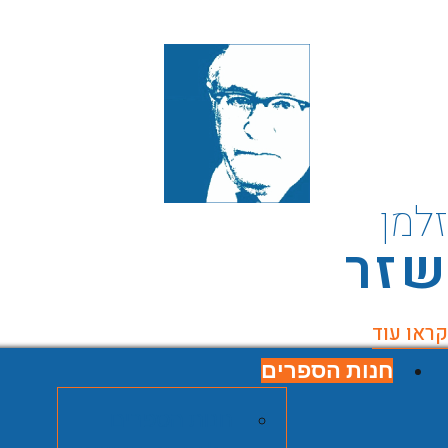
למן
זר
ראו עוד
חנות הספרים
חנות הספרים