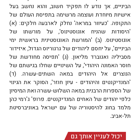
הביניים, אך נודע לו תפקיד חשוב, והוא נחשב בעל
אישיות מיוחדת ועוצמה מרשימה בתפיסת העולם של
התקופה. 'כעיוור במראה' נחלק לארבעה חלקים: (א)
'היסודות שהניח אוגוסטינוס', על מורשתו של
אוגוסטינוס. (ב) 'המורשת האוגוסטינית בראשית ימי
הביניים', על יחסם ליהודים של גרגוריוס הגדול, איזידור
מסביליה ואגוברד מליאון. (ג) 'תפיסה מחודשת של
חוסר האמונה היהודי', על השינויים שחלו בגישתם של
הנוצרים אל היהודים במאה השתים-עשרה. (ד)
'המנדיקנטים והיהודים - עיון חוזר', הסוקר את הגינוי
של הספרות הרבנית במאה השלוש-עשרה ואת המיסיון
כלפי יהודים של האחים המנדיקנטים. פרופ' ג'רמי כהן
מלמד בחוג להיסטוריה של עם ישראל באוניברסיטת
תל-אביב.
יכול לעניין אותך גם