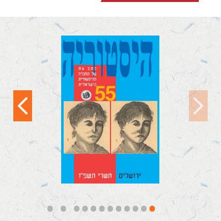
היסטוריה – גליון 55
תוכן העניינים 5
רבקה פלדחי ויוסף
ציגלר ריאיון עם
פרופ׳...
קראו עוד
12
11
10
9
8
7
6
5
4
3
2
1