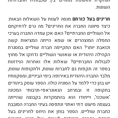
הנחקרת וחושפת מתחים בין שכבותיה החברתיות
השונות.
חריגים בעל כורחם
מנסה לענות על השאלות הבאות:
כיצד סיווגה החברה את החריגים? מה גרם לדחיקתם
אל השוליים החברתיים? האם אכן עמדה החברה בערכי
החמלה המוצהרים או שמא הייתה המציאות קשה
וכואבת יותר? האם התקיימה חברת שוליים במסגרת
הקהילה היהודית או שאנשי השוליים נדחקו אל מחוץ
לגבולות החברתיים? שאלות אלו ואחרות הנידונות
בספר זה תקפות גם לחברות שונות, ולתקופות שונות,
מלבד החברה היהודית באירופה בימי הביניים, ומסקנותיו
יש בהן כדי ללמד על הסוגיה כולה. הספר עוסק ביהודים
בתקופה זו ובמרחב הגאוגראפי-תרבותי המכונה
'אשכנז', וייחודו הוא בהתמקדות בקבוצה שהייתה
בעצמה מיעוט דתי ואתני ונתפסה בעיני החברה הסובבת
כחברת שוליים. הספר בוחן את היחס לחריגים בעל