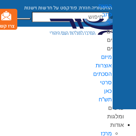
הגשת
ההיסטוריה חוזרת: פודקסט על חדשות וישנות
כתב
חיפוש
יד
צרו קשר
קורסים
ארועים
מיזמים
מיזם
אוצרות
הסכתים
0
₪
סרטי
גלת
כאן
ניות
תש"ח
פרסים
ומלגות
אודות
מרכז