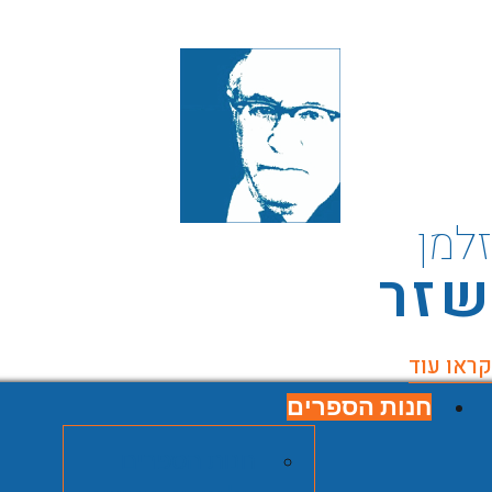
למן
זר
ראו עוד
חנות הספרים
חנות הספרים