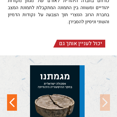
כורחם בחברה היהודית לאורם של מגוון מקורות
יהודיים ומשווה בין התמונה המתקבלת לתמונת המצב
בחברת הרוב הנוצרי תוך הצבעה על נקודות הדמיון
והשוני וניסיון להסבירן.
יכול לעניין אותך גם
מגמתנו (ציון צ"א,
א-ד)
מגמתנו: אסכולה
ישראלית בחקר
ההיסטוריה היהודית?
(ציון, צא [תשפ"ו]) הוא
כרך-נושא...