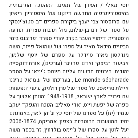
יוסי מאלי / העידן של זמנים: המהפכה התרבותית
בהיסטוריוגרפיה החדשה דיוקנו של היסטוריון ריאיון
עם פרופסור צבי יעבץ ביקורת ספרים דב סטוצ'ינסקי
על ספרו של רם בן-שלום, מול תרבות נוצרית: תודעה
היסטורית ודימויי העבר בקרב יהודי ספרד ופרובנס בימי
הביניים מיכאל מאיר על ספרו של שמואל פיינר, משה
מנדלסון מאיר סיידלר על ספרם של יוסף שלמון,
אביעזר רביצקי ואדם פרזיגר (עורכים), אורתודוקסייה
יהודית: היבטים חדשים עליזה מיוחס ג'יניאו על הספר
Le monde sépharade , בעריכתו של שמואל טריגנו
איילת טריאסט על ספרו של ערן רולניק, עושי הנפשות:
עם פרויד לארץ ישראל, 1948-1918 יהונתן אלשך על
ספרה של יפעת וייס, ואדי סאליב: הנוכח והנפקד יעקב
שמיר (יזו) על ספרם של יוסי כץ וג'והן לאר, באמונתם
יחיו: המושבות ההוטריות בצפון אמריקה, 2006-1874
יעל לוטן על ספרו של ג'יימס בולדווין, זר בכפר משה