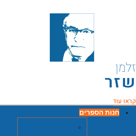
למן
זר
ראו עוד
חנות הספרים
חנות הספרים