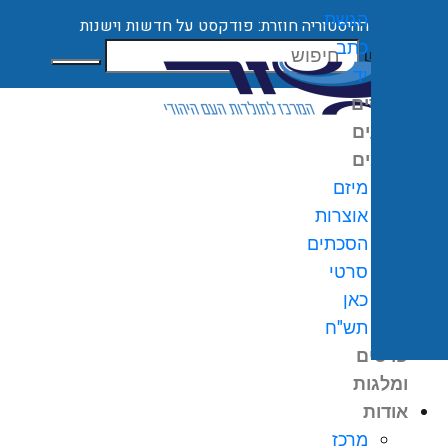
הגשת
ההיסטוריה חוזרת: פודקסט על חדשות וישנות
כתב
חיפוש
יד
קורסים
ארועים
מיזמים
מיזם
אוצרות
הסכתים
0
₪
סרטי
גלת
כאן
ניות
תש"ח
פרסים
ומלגות
אודות
מרכז