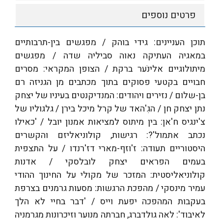
פרטים נוספים
תוכן העניינים: גידי בוהק / מפגשים בין-תרבותיים
במאגיה העתיקה נאוה סביליה שדה / מפגשים
מיתולוגיים אלינֹער ברקת / הצופן המקראי: מסרים
חבויים בקטעי פסוקים בתוך מכתבים מן הגניזה רם
בן-שלום / נזירים ויהודים: המנדיקנטים בעיניו של יצחק
נתן יצחק חן / הגִ'האד של קרל מיכל בירן / גלגוליו של
צ'ינגיס ח'אן: בין מיתוס למציאות אמנון יובל / 'כאילו
נכתב אתמול'?: רגישות, קולוניאליזם והקשרים
היסטוריים תעודה: ז'וזף-מארי דז'רנדו / על התצפית
בעמים הפראים יצחק לובלסקי / אדנות
קולוניאליסטית: המזכר של מקולי על החינוך ההודי
עמיר מינסקי / מהפכת הרגשות: מסעות גרמנים בצרפת
בעקבות המהפכה יפעת וייס / 'דבר בחיי לא הלך
לאיבוד': לאה גולדברג, חברתה מנוער וזיכרונות מגרמניה