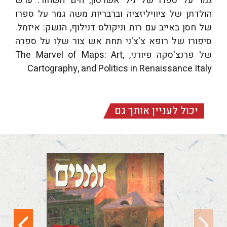
גמר על ספרו של ניל אשרסון, הים השחור: ערש
הולדתן של ציוויליזציה וברבריות משה גמר על ספרו
של חסן באייב עם רות וניקולס דנילוף, הנשק: איזמל.
סיפורו של רופא צ'צ'ני תחת אש צור שלֵו על ספרה
של פרנצ'סקה פיורני, The Marvel of Maps: Art,
Cartography, and Politics in Renaissance Italy
יכול לעניין אותך גם
זמנים – רבעון
להיסטוריה – גיליון
137
דבר המערכת קובץ
מיוחד: מאה שנים
למהפכות 1917 ברוסיה