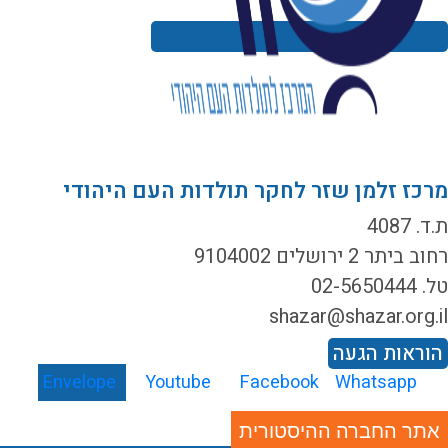
רכז זלמן שזר לחקר תולדות העם היהודי
ד. 4087
ב ביתר 2 ירושלים 9104002
02-5650444
shazar@shazar.org.i
וראות הגעה
Envelope
Youtube
Facebook
Whatsapp
אתר החברה ההיסטורית