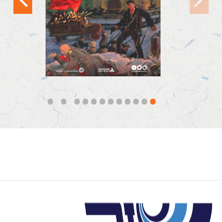
ורה קפלן...
קראו עוד
12
11
10
9
8
7
6
5
4
3
2
1