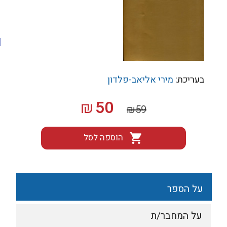
בעריכת:
מירי אליאב-פלדון
המחיר
המחיר
50
₪
₪
59
המקורי
הנוכחי
היה:
הוא:
הוספה לסל
₪50.
₪59.
על הספר
על המחבר/ת