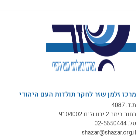
רכז זלמן שזר לחקר תולדות העם היהודי
ד. 4087
ב ביתר 2 ירושלים 9104002
02-5650444
shazar@shazar.org.i