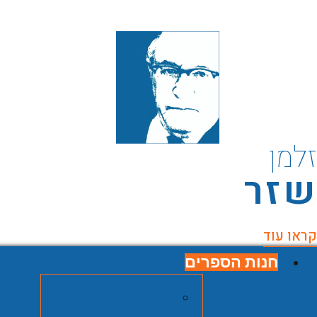
למן
זר
ראו עוד
חנות הספרים
חנות הספרים