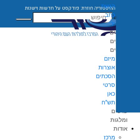
הגשת
ההיסטוריה חוזרת: פודקסט על חדשות וישנות
כתב
חיפוש
יד
קורסים
ארועים
מיזמים
מיזם
אוצרות
הסכתים
0
₪
סרטי
גלת
כאן
ניות
תש"ח
פרסים
ומלגות
אודות
מרכז