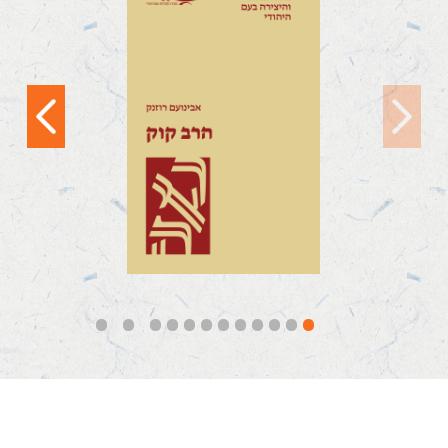
הכהן קוק
צריך שכל איש ידע ויבין,
שבתוך תוכו דולק נר,
ואין נרו שלו כנר חברו,
ואין איש...
קראו עוד
12
11
10
9
8
7
6
5
4
3
2
1