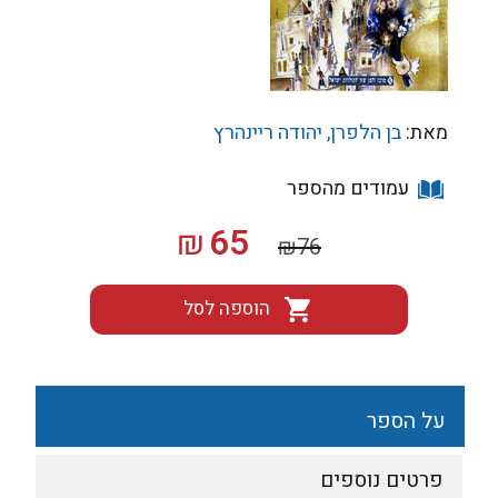
מאת:
בן הלפרן
יהודה ריינהרץ
עמודים מהספר
המחיר
המחיר
65
₪
₪
76
המקורי
הנוכחי
היה:
הוא:
הוספה לסל
₪65.
₪76.
על הספר
פרטים נוספים