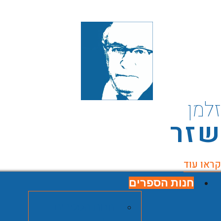
למן
זר
ראו עוד
חנות הספרים
חנות הספרים