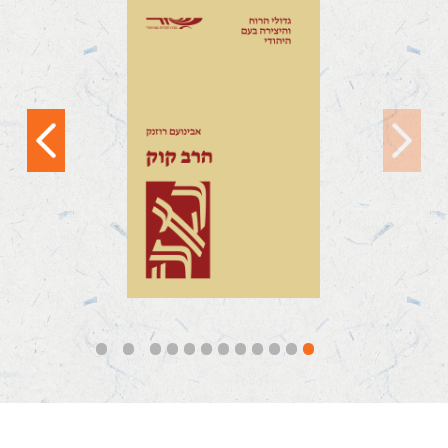
הרב אברהם יצחק
הכהן קוק
צריך שכל איש ידע ויבין,
שבתוך תוכו דולק נר,
ואין נרו שלו כנר חברו,
ואין איש...
קראו עוד
12
11
10
9
8
7
6
5
4
3
2
1