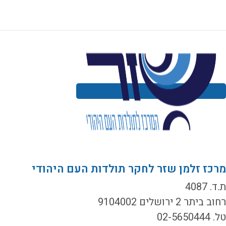
רכז זלמן שזר לחקר תולדות העם היהודי
ד. 4087
ב ביתר 2 ירושלים 9104002
02-5650444