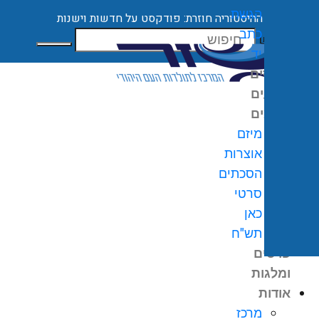
הגשת
ההיסטוריה חוזרת: פודקסט על חדשות וישנות
כתב
חיפוש
יד
קורסים
ארועים
מיזמים
מיזם
אוצרות
הסכתים
0
₪
סרטי
גלת
כאן
ניות
תש"ח
פרסים
ומלגות
אודות
מרכז