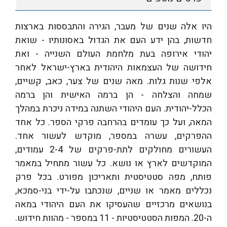
היו אלה שנים של מעבר, הגירה והתבססות בארצות
חדשות, בהן ידע העם את הגדול באסונותיו - שואת
יהודי אירופה בעת מלחמת העולם השנייה - ואת
חידושה של העצמאות היהודית בארץ-ישראל לאחר
אלפי שנות גלות. מאה שנים של צער, כאב, קשיים,
שמחה והצלחה - הן ברמה האישית והן ברמה
הכלל-יהודית. העם היהודי השתנה במידה ניכרת במהלך
המאה, ועל כך עומדים בהרחבה פרקי הספר. כל אחד
ההפרקים, עשרה במספר, מוקדש לעשור אחד.
העשורים מחולקים לתת-פרקים של 2-4 עמודים,
המוקדשים לארץ או נושא. כל עשור מתחיל במאמר
פותח, מפה סטטיסטית ותאריכון מפורט. בכל פרק
נכללים מאמר או שניים, שנכתבו על-ידי בני-סמכא,
בנושאים מרכזיים שהעסיקו את העם היהודי במאה
ה-20. המפות הסטטיסטיות - 11 במספר - מהוות חידוש.