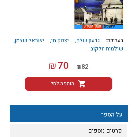
בעריכת:
גדעון שלח
יצחק חן
ישראל שצמן
שולמית וולקוב
המחיר
המחיר
70
₪
₪
82
המקורי
הנוכחי
היה:
הוא:
הוספה לסל
₪70.
₪82.
על הספר
פרטים נוספים