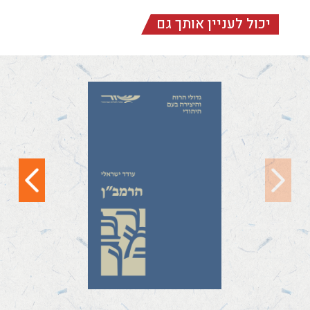
יכול לעניין אותך גם
הרמב"ן
הרמב"ן (ר׳ משה בן נחמן)
היה מן הדמויות הבולטות
והמשפיעות בימי
הביניים. יצירתו...
קראו עוד
12
11
10
9
8
7
6
5
4
3
2
1