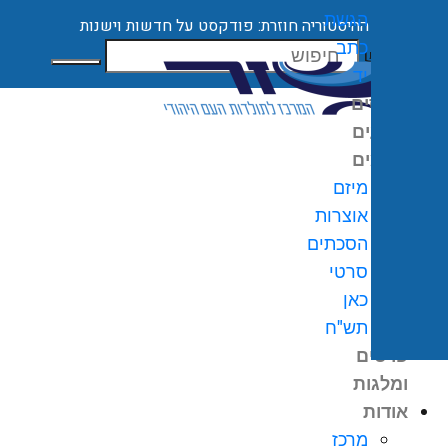
הגשת
ההיסטוריה חוזרת: פודקסט על חדשות וישנות
כתב
חיפוש
יד
קורסים
ארועים
מיזמים
מיזם
אוצרות
הסכתים
0
₪
סרטי
גלת
כאן
ניות
תש"ח
פרסים
ומלגות
אודות
מרכז