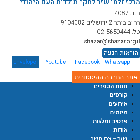
רכז זלמן שזר לחקר תולדות העם היהודי
ד. 4087
ב ביתר 2 ירושלים 9104002
02-5650444
shazar@shazar.org.i
וראות הגעה
Envelope
Youtube
Facebook
Whatsapp
אתר החברה ההיסטורית
חנות הספרים
קורסים
אירועים
מיזמים
פרסים ומלגות
אודות
שזר – צרו קשר