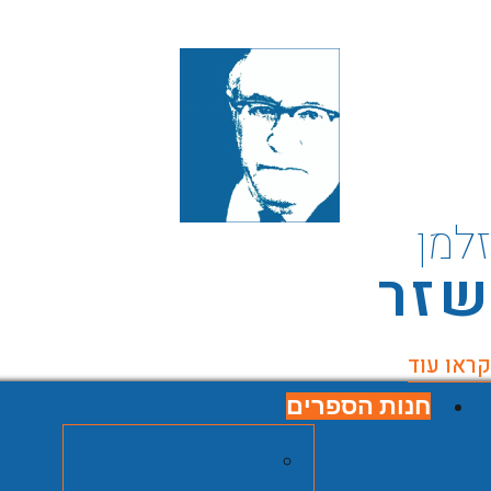
למן
זר
ראו עוד
חנות הספרים
חנות הספרים