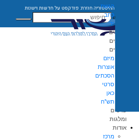
הגשת
ההיסטוריה חוזרת: פודקסט על חדשות וישנות
כתב
חיפוש
יד
קורסים
ארועים
מיזמים
מיזם
אוצרות
הסכתים
0
₪
סרטי
גלת
כאן
ניות
תש"ח
פרסים
ומלגות
אודות
מרכז