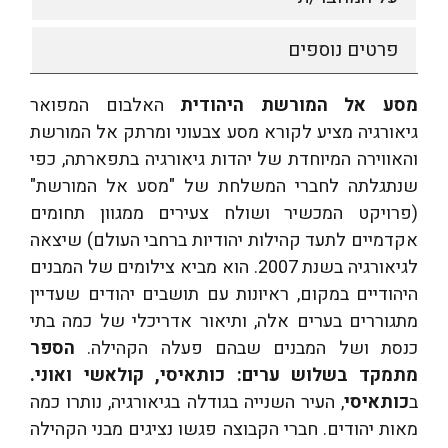
פרטים נוספים
מסע אל המורשת היהודית
האלבום המפואר
גיאורגיה
מציע לקורא מסע צבעוני ומרתק אל המורשת
והאווירה המיוחדת של יהדות גיאורגיה בתפארתה, כפי
שנתגלתה לחברי המשלחת של "מסע אל המורשת"
(פרויקט המכשיר ושולח צעירים ממגוון תחומים
אקדמיים לתעד קהילות יהודיות ברחבי העולם) שיצאה
לגיאורגיה בשנת 2007. הוא מביא צילומים של המבנים
היהודיים במקום, ראיונות עם תושבים יהודים שעדיין
מתגוררים בערים אלה, ותיאור אדריכלי של כמה בתי
כנסת ושל המבנים שבהם פעלה הקהילה.
הספר
מתמקד בשלוש ערים: כותאיסי, קולאשי ואוני.
ב
כותאיסי
, העיר השנייה בגודלה בגיאורגיה, נותרו כמה
מאות יהודים. חברי הקבוצה פגשו נציגים מבני הקהילה