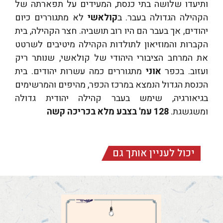
ותיעדו שלושה בתי כנסת, המעידים על תפארתה של
הקהילה הגדולה בעבר. ב
קולאשי
לא מתגוררים כיום
יהודים, אך בעבר הם היו רוב תושביה. חצר הקהילה, בית
הקברות והמוזיאון לתולדות הקהילה מיטיבים לשרטט
את המרחב הציבורי היהודי של קולאשי, שנותר ריק
ועזוב. בכפר
אוני
מתגוררים כמה עשרות יהודים. בית
הכנסת הגדול הנמצא במרכז הכפר, מהיפים והמרשימים
בגיאורגיה, שימש בעבר קהילה יהודית גדולה
ומשגשגת.
128 עמ' בצבע מלא בכריכה קשה
יכול לעניין אותך גם
פולנים ונהנים