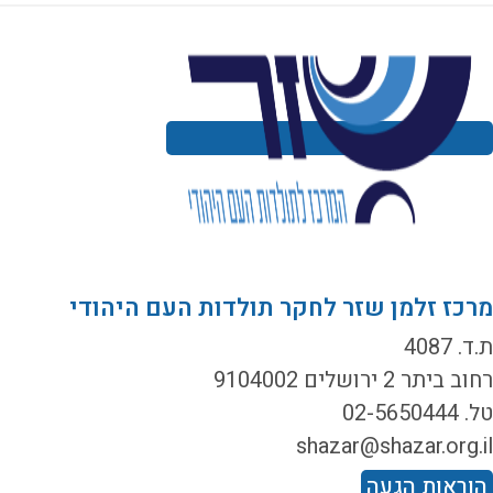
רכז זלמן שזר לחקר תולדות העם היהודי
ד. 4087
ב ביתר 2 ירושלים 9104002
02-5650444
shazar@shazar.org.i
וראות הגעה