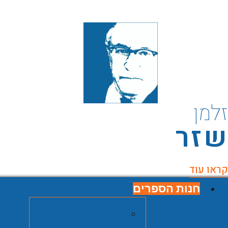
למן
זר
ראו עוד
חנות הספרים
חנות הספרים