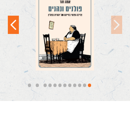
'מה עושה פולנייה
שקמה בבוקר במצב רוח
טוב? מחכה שהוא
יעבור'. בדיחות בישראל...
קראו עוד
12
11
10
9
8
7
6
5
4
3
2
1