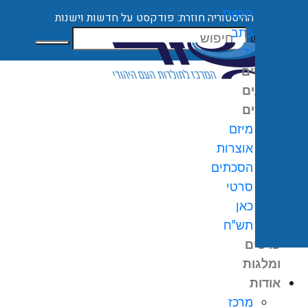
הגשת
ההיסטוריה חוזרת: פודקסט על חדשות וישנות
כתב
חיפוש
יד
קורסים
ארועים
מיזמים
מיזם
אוצרות
הסכתים
0
₪
סרטי
גלת
כאן
ניות
תש"ח
פרסים
ומלגות
אודות
מרכז