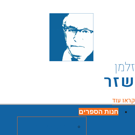
למן
זר
ראו עוד
חנות הספרים
חנות הספרים