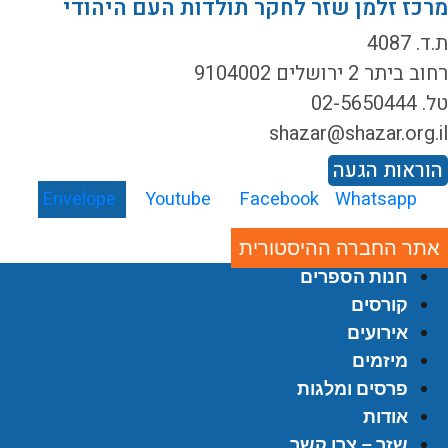
רכז זלמן שזר לחקר תולדות העם היהודי
ד. 4087
ב ביתר 2 ירושלים 9104002
02-5650444
shazar@shazar.org.i
וראות הגעה
Envelope
Youtube
Facebook
Whatsapp
אתר החברה ההיסטורית
חנות הספרים
קורסים
אירועים
מיזמים
פרסים ומלגות
אודות
שזר – צרו קשר