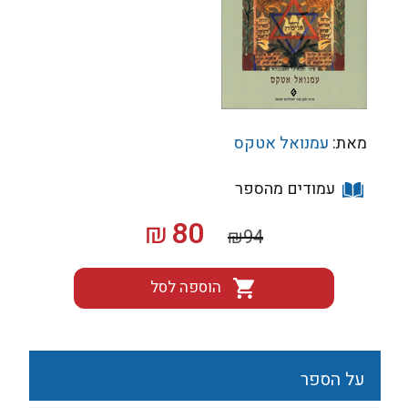
מאת:
עמנואל אטקס
עמודים מהספר
המחיר
המחיר
80
₪
₪
94
המקורי
הנוכחי
היה:
הוא:
הוספה לסל
₪80.
₪94.
על הספר