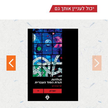
יכול לעניין אותך גם
תולדות תורת הסוד
העברית: ימי הביניים –
כרך י"ד
תולדות תורת הסוד
העברית הוא ניסיון ראשון
לסקור מזווית ראייה
היסטורית את...
קראו עוד
12
11
10
9
8
7
6
5
4
3
2
1