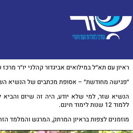
ראיון עם תא״ל במילואים אביגדור קהלני יו״ר מרכז שזר ברשת (ערוץ 13)
״פגישה מחודשת״ – אסופת מכתבים של הנשיא השל
הנשיא שזר, למי שלא יודע, היה זה שיזם והביא 
ללמוד 12 שנות לימוד חינם.
מוזמנים לצפות בראיון המרתק, המרגש והמלמד הזה