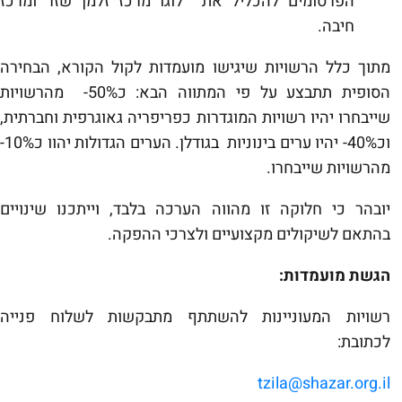
הפרסומים להכליל את לוגו מרכז זלמן שזר ומרכז
חיבה.
מתוך כלל הרשויות שיגישו מועמדות לקול הקורא, הבחירה
הסופית תתבצע על פי המתווה הבא: כ50%- מהרשויות
שייבחרו יהיו רשויות המוגדרות כפריפריה גאוגרפית וחברתית,
וכ40%- יהיו ערים בינוניות בגודלן. הערים הגדולות יהוו כ10%-
מהרשויות שייבחרו.
יובהר כי חלוקה זו מהווה הערכה בלבד, וייתכנו שינויים
בהתאם לשיקולים מקצועיים ולצרכי ההפקה.
הגשת מועמדות:
רשויות המעוניינות להשתתף מתבקשות לשלוח פנייה
לכתובת:
tzila@shazar.org.il